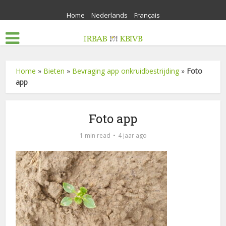
Home
Nederlands
Français
Home
»
Bieten
»
Bevraging app onkruidbestrijding
»
Foto
app
Foto app
1 min read
4 jaar ago