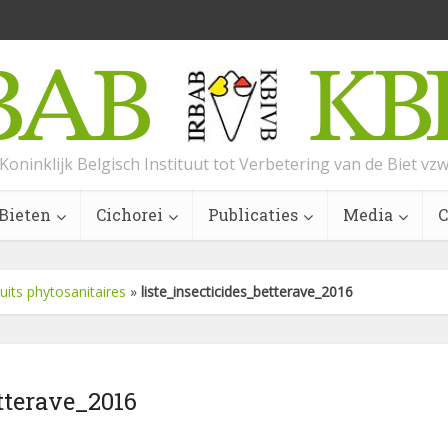
Koninklijk Belgisch Instituut tot Verbetering van de Biet vz
Bieten
Cichorei
Publicaties
Media
C
uits phytosanitaires
»
liste_insecticides_betterave_2016
tterave_2016