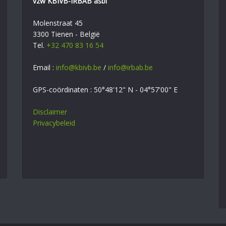
vzw KBIVB-IRBAB asbl
Molenstraat 45
3300 Tienen - België
Tel.
+32 470 83 16 54
Email :
info@kbivb.be
/
info@irbab.be
GPS-coördinaten : 50°48'12" N - 04°57'00" E
Disclaimer
Privacybeleid