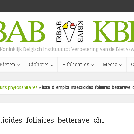
Koninklijk Belgisch Instituut tot Verbetering van de Biet vz
Bieten
Cichorei
Publicaties
Media
C
uits phytosanitaires
»
liste_d_emploi_insecticides_foliaires_betterave
ticides_foliaires_betterave_chi