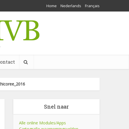
Home
Nederlands
Français
w
ontact
_chicoree_2016
Snel naar
Alle online Modules/Apps
Cartografie waarnemingsvelden