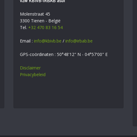
vzw KBIVB-IRBAB asbl
Molenstraat 45
3300 Tienen - België
Tel.
+32 470 83 16 54
Email :
info@kbivb.be
/
info@irbab.be
GPS-coördinaten : 50°48'12" N - 04°57'00" E
Disclaimer
Privacybeleid