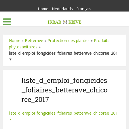
Home
Nederlands
Français
Home
»
Betterave
»
Protection des plantes
»
Produits
phytosanitaires
»
liste_d_emploi_fongicides_foliaires_betterave_chicoree_201
7
liste_d_emploi_fongicides
_foliaires_betterave_chico
ree_2017
liste_d_emploi_fongicides_foliaires_betterave_chicoree_201
7