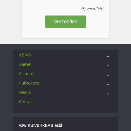
(*) verplicht
KBIVB
Bieten
Cichorei
Publicaties
Media
Contact
vzw KBIVB-IRBAB asbl