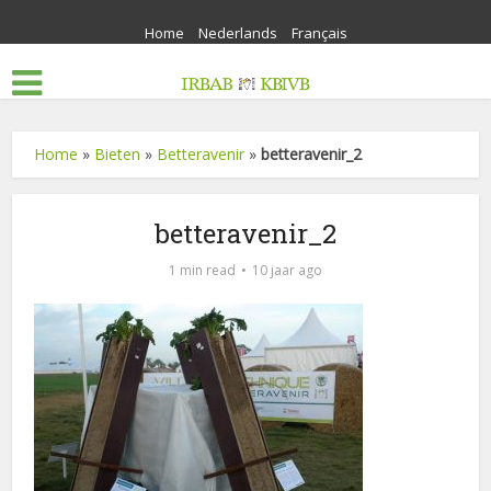
Home
Nederlands
Français
Home
»
Bieten
»
Betteravenir
»
betteravenir_2
betteravenir_2
1 min read
10 jaar ago