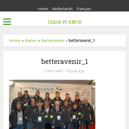
Home
Nederlands
Français
Home
»
Bieten
»
Betteravenir
»
betteravenir_1
betteravenir_1
1 min read
10 jaar ago