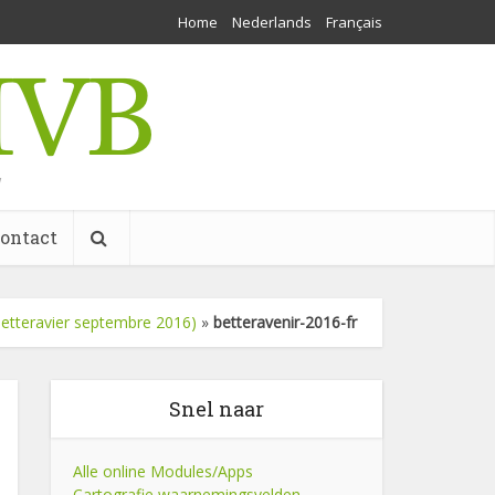
Home
Nederlands
Français
w
ontact
etteravier septembre 2016)
»
betteravenir-2016-fr
Snel naar
Alle online Modules/Apps
Cartografie waarnemingsvelden