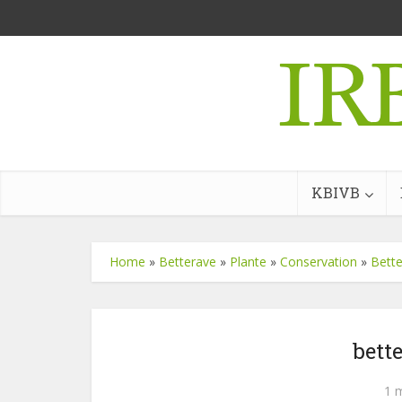
KBIVB
Home
»
Betterave
»
Plante
»
Conservation
»
Bette
bett
1 