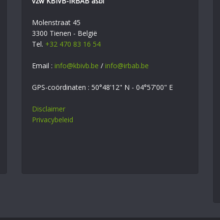
vzw KBIVB-IRBAB asbl
Molenstraat 45
3300 Tienen - België
Tel.
+32 470 83 16 54
Email :
info@kbivb.be
/
info@irbab.be
GPS-coördinaten : 50°48'12" N - 04°57'00" E
Disclaimer
Privacybeleid