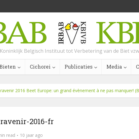
Koninklijk Belgisch Instituut tot Verbetering van de Biet vz
Bieten
Cichorei
Publicaties
Media
C
ravenir 2016 Beet Europe: un grand évènement à ne pas manquer! (B
eravenir-2016-fr
min read
10 jaar ago