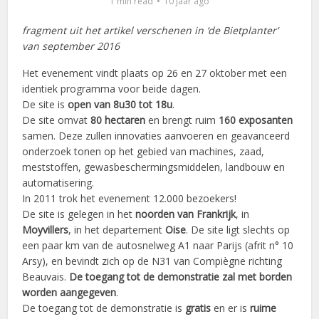
1 min read
10 jaar ago
fragment uit het artikel verschenen in ‘de Bietplanter’
van september 2016
Het evenement vindt plaats op 26 en 27 oktober met een
identiek programma voor beide dagen.
De site is
open van 8u30 tot 18u
.
De site omvat
80 hectaren
en brengt ruim
160 exposanten
samen. Deze zullen innovaties aanvoeren en geavanceerd
onderzoek tonen op het gebied van machines, zaad,
meststoffen, gewasbeschermingsmiddelen, landbouw en
automatisering.
In 2011 trok het evenement 12.000 bezoekers!
De site is gelegen in het
noorden van Frankrijk
, in
Moyvillers
, in het departement
Oise
. De site ligt slechts op
een paar km van de autosnelweg A1 naar Parijs (afrit n° 10
Arsy), en bevindt zich op de N31 van Compiègne richting
Beauvais.
De toegang tot de demonstratie zal met borden
worden aangegeven
.
De toegang tot de demonstratie is
gratis
en er is
ruime