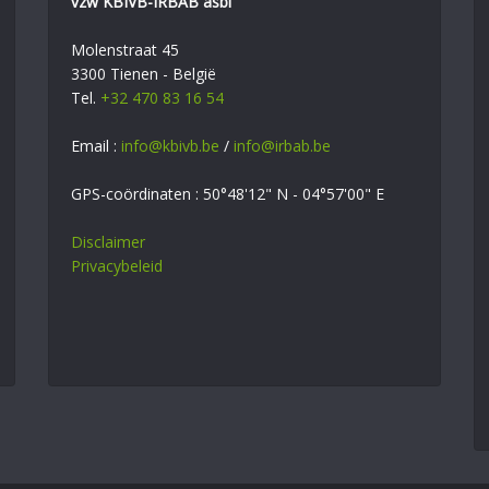
vzw KBIVB-IRBAB asbl
Molenstraat 45
3300 Tienen - België
Tel.
+32 470 83 16 54
Email :
info@kbivb.be
/
info@irbab.be
GPS-coördinaten : 50°48'12" N - 04°57'00" E
Disclaimer
Privacybeleid