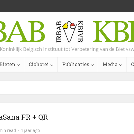
Koninklijk Belgisch Instituut tot Verbetering van de Biet vz
Bieten
Cichorei
Publicaties
Media
C
aSana FR + QR
min read
4 jaar ago