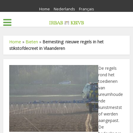
Home
Nederlands
Français
Home
»
Bieten
»
Bemesting: nieuwe regels in het
stikstofdecreet in Vlaanderen
De regels
rond het
toedienen
van
ureumhoude
nde
kunstmestst
of werden
aangepast.
De