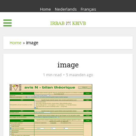
Home
Nederlands
Français
Home
»
image
image
1 min read
5 maanden ago