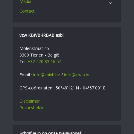
Media
Contact
vzw KBIVB-IRBAB asbl
Molenstraat 45
3300 Tienen - België
Tel.
+32 470 83 16 54
Email :
info@kbivb.be
/
info@irbab.be
GPS-coördinaten : 50°48'12" N - 04°57'00" E
Disclaimer
Privacybeleid
Schrijf je in op onze nieuwsbrief