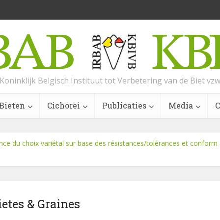
Koninklijk Belgisch Instituut tot Verbetering van de Biet vz
Bieten
Cichorei
Publicaties
Media
C
ce du choix variétal sur base des résistances/tolérances et conform 
ietes & Graines