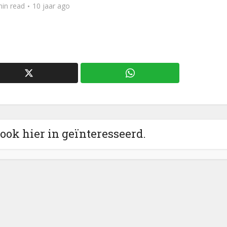
min read
10 jaar ago
 ook hier in geïnteresseerd.