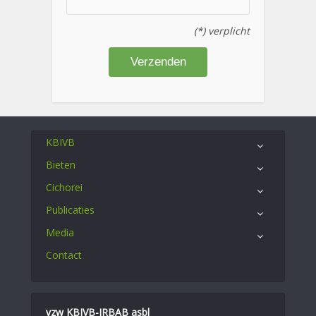
(*) verplicht
KBIVB
Bieten
Cichorei
Publicaties
Media
Contact
vzw KBIVB-IRBAB asbl