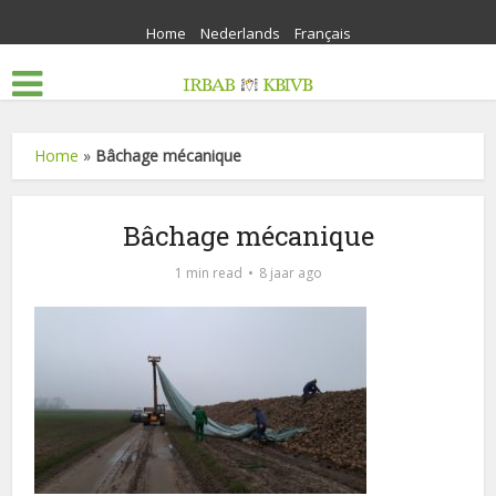
Home
Nederlands
Français
Home
»
Bâchage mécanique
Bâchage mécanique
1 min read
8 jaar ago