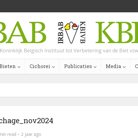
Koninklijk Belgisch Instituut tot Verbetering van de Biet vz
Bieten
Cichorei
Publicaties
Media
C
chage_nov2024
min read
2 jaar ago