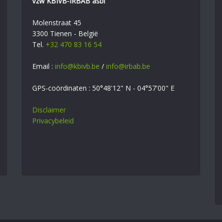
vzw KBIVB-IRBAB asbl
Molenstraat 45
3300 Tienen - België
Tel.
+32 470 83 16 54
Email :
info@kbivb.be
/
info@irbab.be
GPS-coördinaten : 50°48'12" N - 04°57'00" E
Disclaimer
Privacybeleid