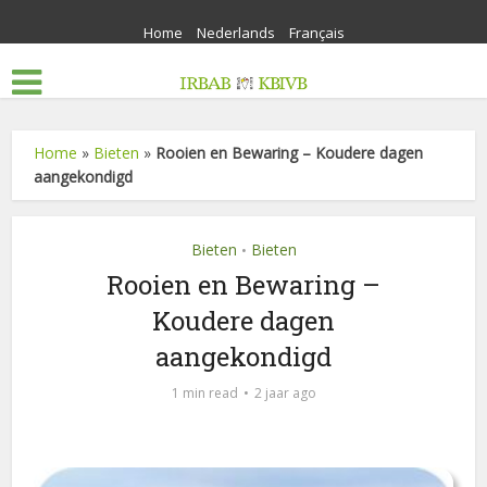
Home
Nederlands
Français
Home
»
Bieten
»
Rooien en Bewaring – Koudere dagen
aangekondigd
Bieten
Bieten
•
Rooien en Bewaring –
Koudere dagen
aangekondigd
1 min read
2 jaar ago