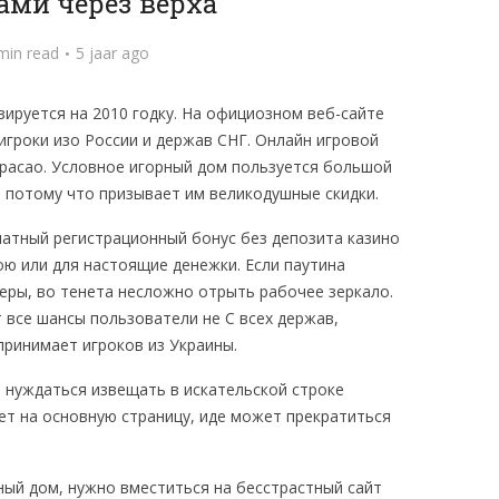
ами через верха
min read
5 jaar ago
ируется на 2010 годку. На официозном веб-сайте
игроки изо России и держав СНГ. Онлайн игровой
юрасао. Условное игорный дом пользуется большой
 потому что призывает им великодушные скидки.
ою или для настоящие денежки. Если паутина
ры, во тенета несложно отрыть рабочее зеркало.
 все шансы пользователи не С всех держав,
принимает игроков из Украины.
, нуждаться извещать в искательской строке
ет на основную страницу, иде может прекратиться
ный дом, нужно вместиться на бесстрастный сайт