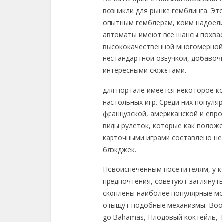
возникли для рынке гемблинга. Эт
опытным гемблерам, коим надоели
автоматы имеют все шансы похвас
высококачественной многомерной
нестандартной озвучкой, добаво
интересными сюжетами.
для портале имеется некоторое 
настольных игр. Среди них популя
французской, американской и евр
виды рулеток, которые как полож
карточными играми составлено не
блэкджек.
Новоиспеченным посетителям, у к
предпочтения, советуют заглянуть
скоплены наиболее популярные мо
отыщут подобные механизмы: Book
go Bahamas, Плодовый коктейль, Th