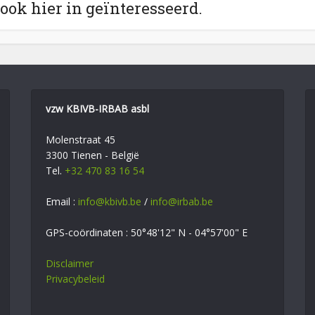
 ook hier in geïnteresseerd.
vzw KBIVB-IRBAB asbl
Molenstraat 45
3300 Tienen - België
Tel.
+32 470 83 16 54
Email :
info@kbivb.be
/
info@irbab.be
GPS-coördinaten : 50°48'12" N - 04°57'00" E
Disclaimer
Privacybeleid