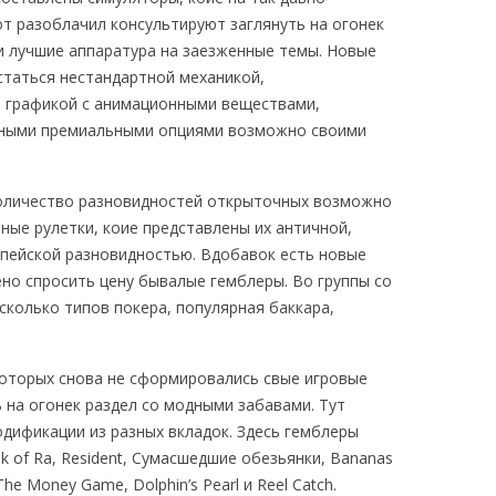
от разоблачил консультируют заглянуть на огонек
 лучшие аппаратура на заезженные темы. Новые
таться нестандартной механикой,
 графикой с анимационными веществами,
чными премиальными опциями возможно своими
количество разновидностей открыточных возможно
рные рулетки, коие представлены их античной,
опейской разновидностью. Вдобавок есть новые
ено спросить цену бывалые гемблеры. Во группы со
сколько типов покера, популярная баккара,
оторых снова не сформировались свые игровые
 на огонек раздел со модными забавами. Тут
дификации из разных вкладок. Здесь гемблеры
 of Ra, Resident, Сумасшедшие обезьянки, Bananas
e Money Game, Dolphin’s Pearl и Reel Catch.