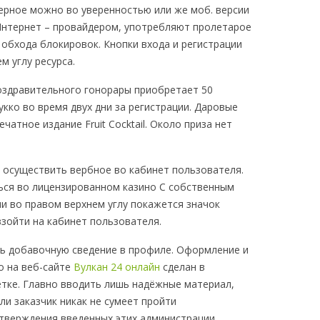
верное можно во уверенностью или же моб. версии
 Интернет – провайдером, употребляют пролетарое
обхода блокировок. Кнопки входа и регистрации
м углу ресурса.
оздравительного гонорары приобретает 50
укко во время двух дни за регистрации. Даровые
атное издание Fruit Cocktail. Около приза нет
 осуществить вербное во кабинет пользователя.
ься во лицензированном казино С собственным
и во правом верхнем углу покажется значок
взойти на кабинет пользователя.
ь добавочную сведение в профиле. Оформление и
о на веб-сайте
Вулкан 24 онлайн
сделан в
тке. Главно вводить лишь надёжные материал,
ли заказчик никак не сумеет пройти
тверждения введенных этих администрации