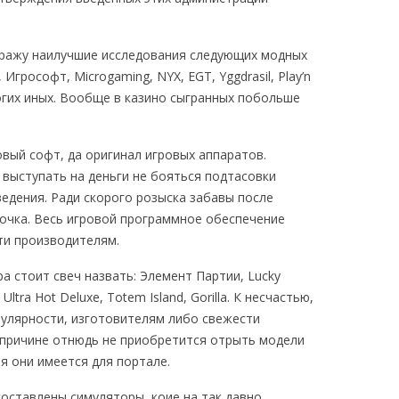
бражу наилучшие исследования следующих модных
Игрософт, Microgaming, NYX, EGT, Yggdrasil, Play’n
многих иных. Вообще в казино сыгранных побольше
вый софт, да оригинал игровых аппаратов.
 выступать на деньги не бояться подтасовки
ведения. Ради скорого розыска забавы после
очка. Весь игровой программное обеспечение
ти производителям.
ра стоит свеч назвать: Элемент Партии, Lucky
Ultra Hot Deluxe, Totem Island, Gorilla. К несчастью,
улярности, изготовителям либо свежести
причине отнюдь не приобретится отрыть модели
я они имеется для портале.
составлены симуляторы, коие на так давно