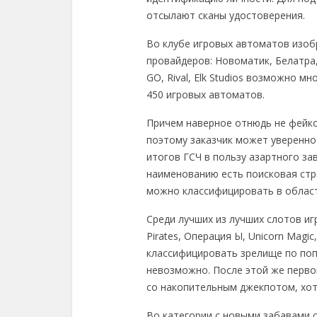
отсылают сканы удостоверения.
Во клубе игровых автоматов изо
провайдеров: Новоматик, Белатра, 
GO, Rival, Elk Studios возможно 
450 игровых автоматов.
Причем наверное отнюдь не фейко
поэтому заказчик может уверенно
итогов ГСЧ в пользу азартного за
наименованию есть поисковая стр
можно классифицировать в облас
Среди лучших из лучших слотов иг
Pirates, Операция Ы, Unicorn Magic, 
классифицировать зрелище по поп
невозможно. После этой же перво
со накопительным джекпотом, хот
Во категории с новыми забавами 