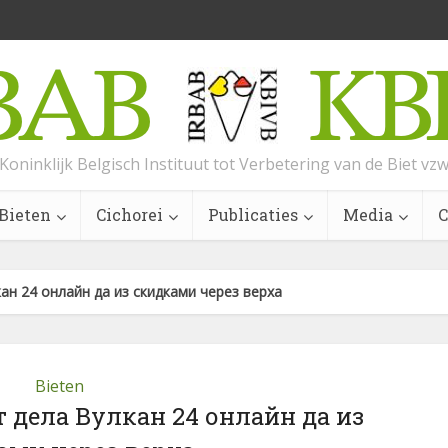
Koninklijk Belgisch Instituut tot Verbetering van de Biet vz
Bieten
Cichorei
Publicaties
Media
C
ан 24 онлайн да из скидками через верха
Bieten
 дела Вулкан 24 онлайн да из