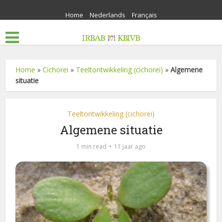
Home
Nederlands
Français
Home
»
Cichorei
»
Teeltontwikkeling (cichorei)
»
Algemene
situatie
Teeltontwikkeling (cichorei)
Algemene situatie
1 min read
11 jaar ago