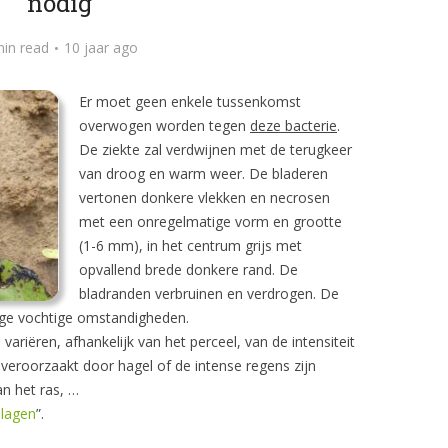
nodig
min read
10 jaar ago
Er moet geen enkele tussenkomst
overwogen worden tegen
deze bacterie
.
De ziekte zal verdwijnen met de terugkeer
van droog en warm weer. De bladeren
vertonen donkere vlekken en necrosen
met een onregelmatige vorm en grootte
(1-6 mm), in het centrum grijs met
opvallend brede donkere rand. De
bladranden verbruinen en verdrogen. De
ige vochtige omstandigheden.
ariëren, afhankelijk van het perceel, van de intensiteit
veroorzaakt door hagel of de intense regens zijn
n het ras, …
plagen
”.