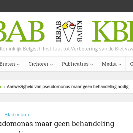
Koninklijk Belgisch Instituut tot Verbetering van de Biet vz
Bieten
Cichorei
Publicaties
Media
C
en
»
Aanwezigheid van pseudomonas maar geen behandeling nodig
Bladziekten
udomonas maar geen behandeling