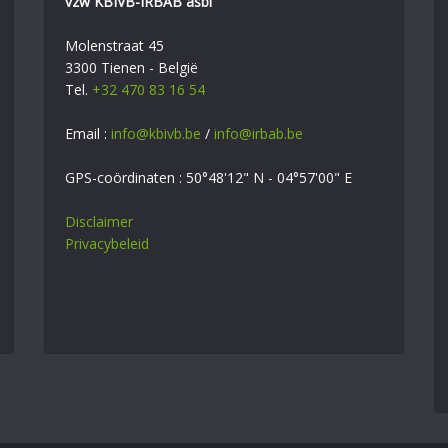
vzw KBIVB-IRBAB asbl
Molenstraat 45
3300 Tienen - België
Tel.
+32 470 83 16 54
Email :
info@kbivb.be
/
info@irbab.be
GPS-coördinaten : 50°48'12" N - 04°57'00" E
Disclaimer
Privacybeleid