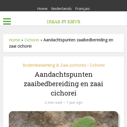
Home
Nederlands
Français
Home
»
Cichorei
»
Aandachtspunten zaaibedbereiding en
zaai cichorei
Bodembewerking & Zaai (cichorei)
Cichorei
•
Aandachtspunten
zaaibedbereiding en zaai
cichorei
2 min read
7 jaar ago