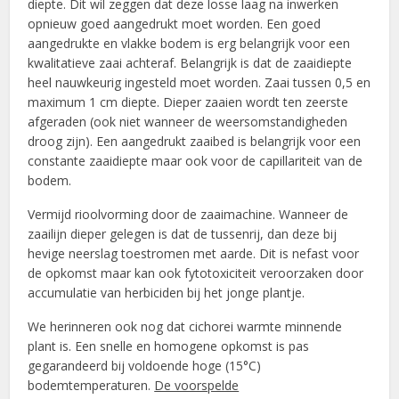
diepte. Dit wil zeggen dat deze losse laag na inwerken
opnieuw goed aangedrukt moet worden. Een goed
aangedrukte en vlakke bodem is erg belangrijk voor een
kwalitatieve zaai achteraf. Belangrijk is dat de zaaidiepte
heel nauwkeurig ingesteld moet worden. Zaai tussen 0,5 en
maximum 1 cm diepte. Dieper zaaien wordt ten zeerste
afgeraden (ook niet wanneer de weersomstandigheden
droog zijn). Een aangedrukt zaaibed is belangrijk voor een
constante zaaidiepte maar ook voor de capillariteit van de
bodem.
Vermijd rioolvorming door de zaaimachine. Wanneer de
zaailijn dieper gelegen is dat de tussenrij, dan deze bij
hevige neerslag toestromen met aarde. Dit is nefast voor
de opkomst maar kan ook fytotoxiciteit veroorzaken door
accumulatie van herbiciden bij het jonge plantje.
We herinneren ook nog dat cichorei warmte minnende
plant is. Een snelle en homogene opkomst is pas
gegarandeerd bij voldoende hoge (15°C)
bodemtemperaturen.
De voorspelde