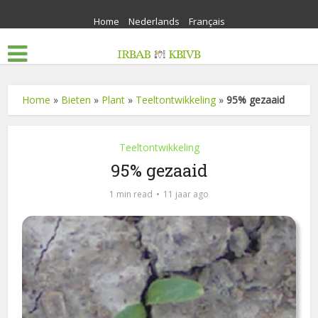
Home
Nederlands
Français
Home
»
Bieten
»
Plant
»
Teeltontwikkeling
»
95% gezaaid
Teeltontwikkeling
95% gezaaid
1 min read
11 jaar ago