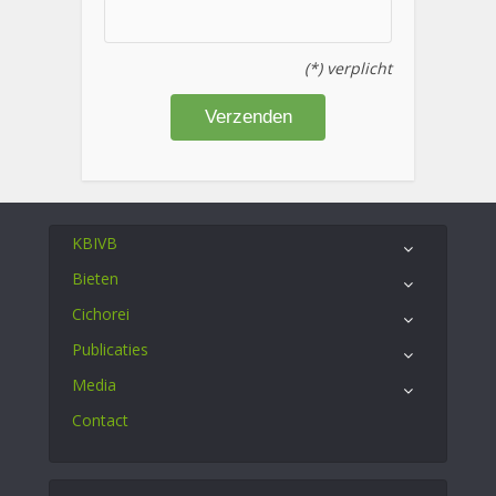
(*) verplicht
KBIVB
Bieten
Cichorei
Publicaties
Media
Contact