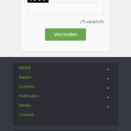
(*) verplicht
KBIVB
Bieten
Cichorei
Publicaties
Media
Contact