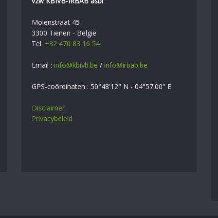
vzw KBIVB-IRBAB asbl
Molenstraat 45
3300 Tienen - België
Tel.
+32 470 83 16 54
Email :
info@kbivb.be
/
info@irbab.be
GPS-coördinaten : 50°48'12" N - 04°57'00" E
Disclaimer
Privacybeleid