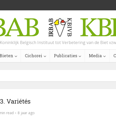
Koninklijk Belgisch Instituut tot Verbetering van de Biet vz
Bieten
Cichorei
Publicaties
Media
C
3. Variétés
min read
8 jaar ago