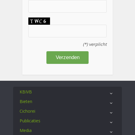
(*) verplicht
KBIVB
Bieten
Cichorei
Publicaties
Media