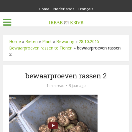
Home
Nederlands
Français
Home
»
Bieten
»
Plant
»
Bewaring
»
28.10.2015 –
Bewaarproeven rassen te Tienen
»
bewaarproeven rassen
2
bewaarproeven rassen 2
1 min read
9 jaar ago