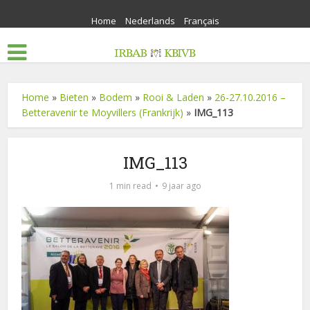
Home
Nederlands
Français
Home
»
Bieten
»
Bodem
»
Rooi & Laden
»
26-27.10.2016 –
Betteravenir te Moyvillers (Frankrijk)
»
IMG_113
IMG_113
1 min read
9 jaar ago