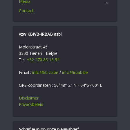
Media
Contact
vzw KBIVB-IRBAB asbl
Molenstraat 45
3300 Tienen - België
Tel.
+32 470 83 16 54
Email :
info@kbivb.be
/
info@irbab.be
GPS-coördinaten : 50°48'12" N - 04°57'00" E
Disclaimer
Privacybeleid
Schrijf je in op onze nieuwsbrief