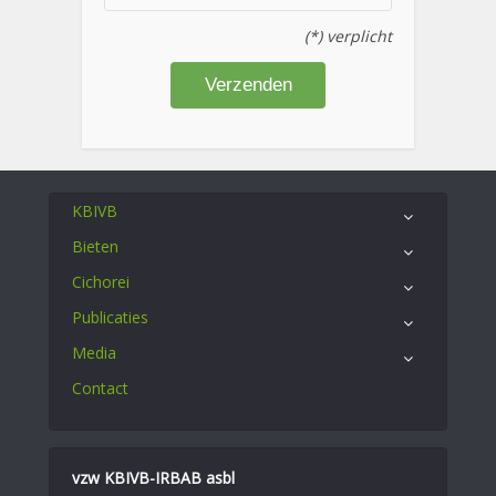
(*) verplicht
KBIVB
Bieten
Cichorei
Publicaties
Media
Contact
vzw KBIVB-IRBAB asbl