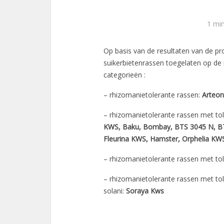
1 mi
Op basis van de resultaten van de p
suikerbietenrassen toegelaten op de
categorieën :
– rhizomanietolerante rassen:
Arteon
– rhizomanietolerante rassen met to
KWS, Baku, Bombay, BTS 3045 N, BT
Fleurina KWS, Hamster, Orphelia K
– rhizomanietolerante rassen met tol
– rhizomanietolerante rassen met to
solani:
Soraya Kws