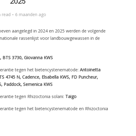
2025
n read
6 maanden ago
roeven aangelegd in 2024 en 2025 werden de volgende
 nationale rassenlijst voor landbouwgewassen in de
, BTS 3730, Giovanna KWS
lerantie tegen het bietencystenematode:
Antoinetta
S 4745 N, Cadence, Elsabella KWS, FD Puncheur,
WS, Paddock, Semenica KWS
erantie tegen Rhizoctonia solani:
Taigo
lerantie tegen het bietencystenematode en Rhizoctonia