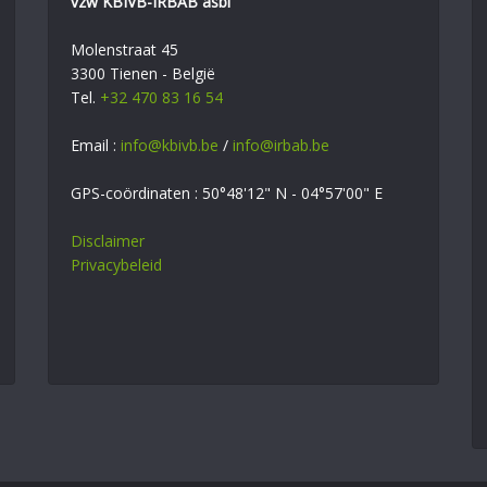
vzw KBIVB-IRBAB asbl
Molenstraat 45
3300 Tienen - België
Tel.
+32 470 83 16 54
Email :
info@kbivb.be
/
info@irbab.be
GPS-coördinaten : 50°48'12" N - 04°57'00" E
Disclaimer
Privacybeleid