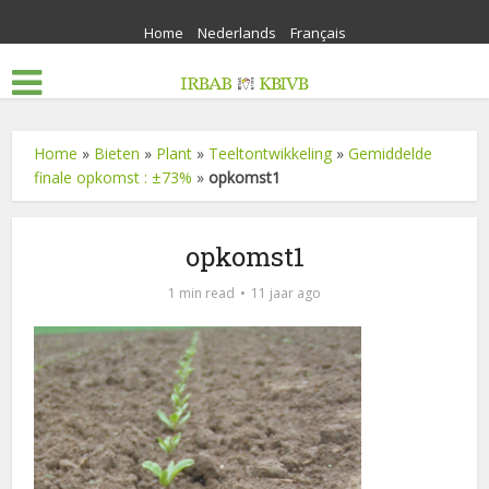
Home
Nederlands
Français
Home
»
Bieten
»
Plant
»
Teeltontwikkeling
»
Gemiddelde
finale opkomst : ±73%
»
opkomst1
opkomst1
1 min read
11 jaar ago