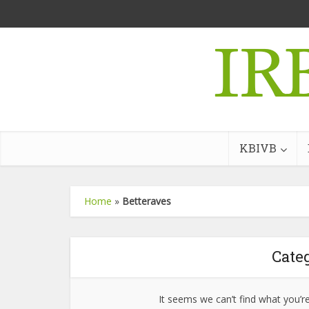
KBIVB
Home
»
Betteraves
Categ
It seems we can’t find what you’r