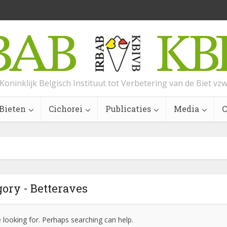
Koninklijk Belgisch Instituut tot Verbetering van de Biet vz
Bieten
Cichorei
Publicaties
Media
C
ory - Betteraves
e looking for. Perhaps searching can help.