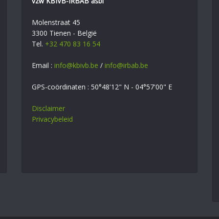
vzw KBIVB-IRBAB asbl
Molenstraat 45
3300 Tienen - België
Tel.
+32 470 83 16 54
Email :
info@kbivb.be
/
info@irbab.be
GPS-coördinaten : 50°48'12" N - 04°57'00" E
Disclaimer
Privacybeleid