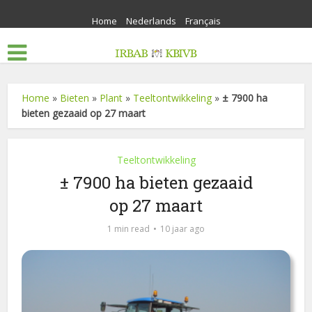
Home
Nederlands
Français
Home
»
Bieten
»
Plant
»
Teeltontwikkeling
»
± 7900 ha
bieten gezaaid op 27 maart
Teeltontwikkeling
± 7900 ha bieten gezaaid
op 27 maart
1 min read
10 jaar ago