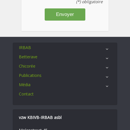
(*) obligatoire
IRBAB
Betterave
Chicorée
Publications
Média
Contact
vzw KBIVB-IRBAB asbl