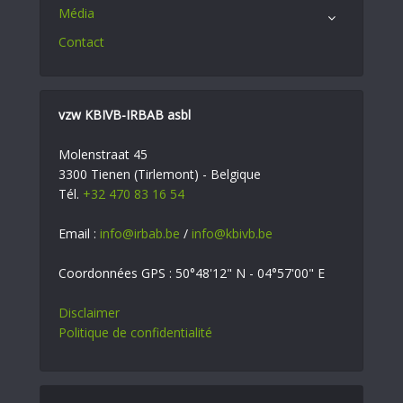
Média
Contact
vzw KBIVB-IRBAB asbl
Molenstraat 45
3300 Tienen (Tirlemont) - Belgique
Tél.
+32 470 83 16 54
Email :
info@irbab.be
/
info@kbivb.be
Coordonnées GPS : 50°48'12" N - 04°57'00" E
Disclaimer
Politique de confidentialité