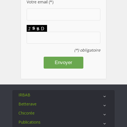
Votre email (*)
(*) obligatoire
IRBAB
Betterave
Chicorée
Publications