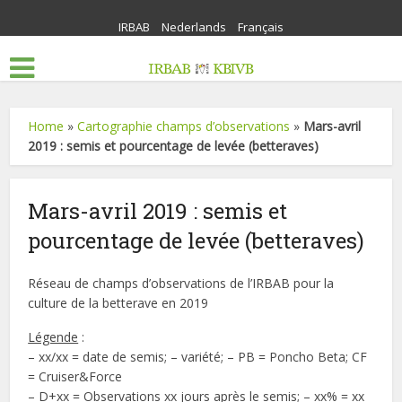
IRBAB
Nederlands
Français
Home
»
Cartographie champs d’observations
»
Mars-avril
2019 : semis et pourcentage de levée (betteraves)
Mars-avril 2019 : semis et
pourcentage de levée (betteraves)
Réseau de champs d’observations de l’IRBAB pour la
culture de la betterave en 2019
Légende
:
– xx/xx = date de semis; – variété; – PB = Poncho Beta; CF
= Cruiser&Force
– D+xx = Observations xx jours après le semis; – xx% = xx