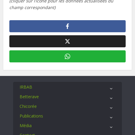
(cliquer sur l’icone pour les données actualisées du
champ correspondant)
IRBAB
Betterave
Chicorée
Publications
Média