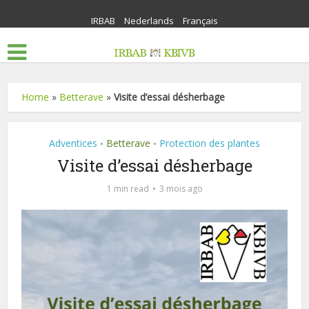
IRBAB
Nederlands
Français
Home
»
Betterave
»
Visite d’essai désherbage
Adventices
Betterave
Protection des plantes
•
•
Visite d’essai désherbage
1 min read
3 mois ago