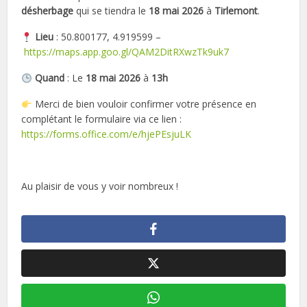
désherbage
qui se tiendra le
18 mai 2026
à
Tirlemont
.
Lieu
: 50.800177, 4.919599 –
https://maps.app.goo.gl/QAM2DitRXwzTk9uk7
Quand
: Le
18 mai 2026
à
13h
Merci de bien vouloir confirmer votre présence en
complétant le formulaire via ce lien :
https://forms.office.com/e/hjePEsjuLK
Au plaisir de vous y voir nombreux !