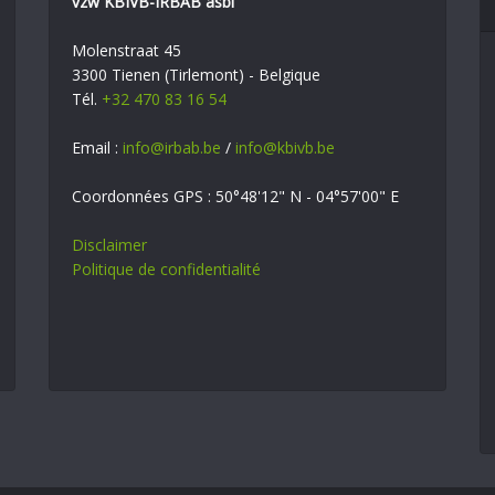
vzw KBIVB-IRBAB asbl
Molenstraat 45
3300 Tienen (Tirlemont) - Belgique
Tél.
+32 470 83 16 54
Email :
info@irbab.be
/
info@kbivb.be
Coordonnées GPS : 50°48'12" N - 04°57'00" E
Disclaimer
Politique de confidentialité