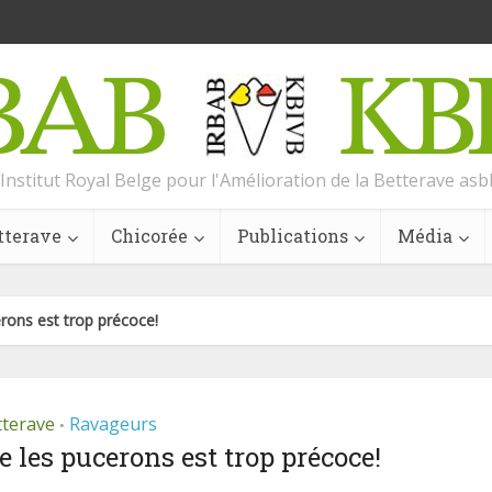
Institut Royal Belge pour l'Amélioration de la Betterave asb
tterave
Chicorée
Publications
Média
rons est trop précoce!
tterave
Ravageurs
•
 les pucerons est trop précoce!