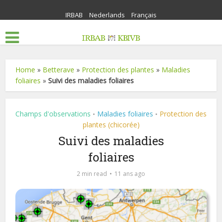
IRBAB
Nederlands
Français
Home
»
Betterave
»
Protection des plantes
»
Maladies
foliaires
»
Suivi des maladies foliaires
Champs d'observations
Maladies foliaires
Protection des
•
•
plantes (chicorée)
Suivi des maladies
foliaires
2 min read
11 ans ago