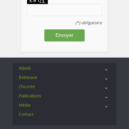
(*) obligatoire
IRBAB
Betterave
Chicorée
Publications
Média
Contact