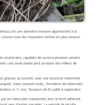
entus) est une adventice invasive appartenant à la
e comme l’une des mauvaises herbes les plus tenaces
es souterrains, capables de survivre plusieurs années
ment. Une seule plante peut produire des milliers de
parfois grasses au toucher, avec une structure nettement
 marquée ; base souvent rosée ; formation de tubercules
imètres à >1 cm) ; floraison de fin juillet à septembre.
 par les tubercules transportés avec la terre adhérant
ort vers d’autres parcelles. La période de récolte