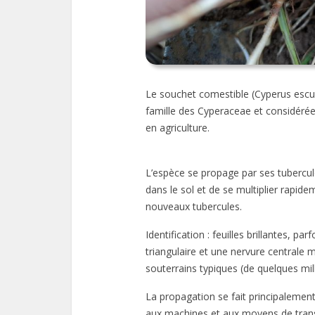
Le souchet comestible (Cyperus escul
famille des Cyperaceae et considéré
en agriculture.
L’espèce se propage par ses tubercul
dans le sol et de se multiplier rapide
nouveaux tubercules.
Identification : feuilles brillantes, 
triangulaire et une nervure centrale
souterrains typiques (de quelques mill
La propagation se fait principalement
aux machines et aux moyens de transp