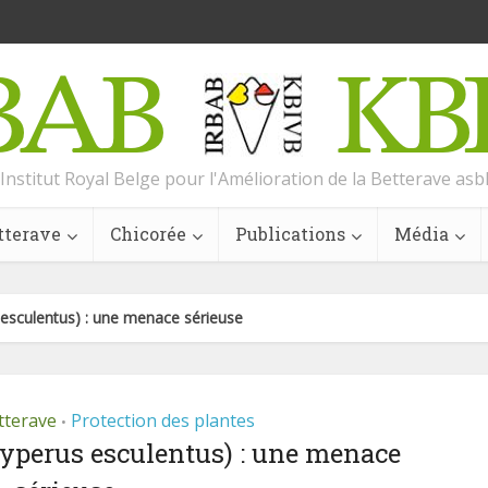
Institut Royal Belge pour l'Amélioration de la Betterave asb
tterave
Chicorée
Publications
Média
esculentus) : une menace sérieuse
tterave
Protection des plantes
•
yperus esculentus) : une menace