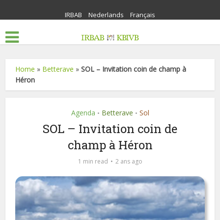
IRBAB
Nederlands
Français
Home
»
Betterave
»
SOL – Invitation coin de champ à
Héron
Agenda
Betterave
Sol
•
•
SOL – Invitation coin de
champ à Héron
1 min read
2 ans ago