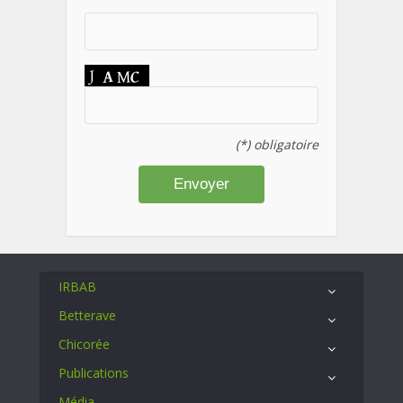
(*) obligatoire
IRBAB
Betterave
Chicorée
Publications
Média