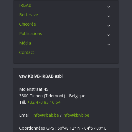
IRBAB
Betterave
Chicorée
Publications
Média
Contact
vzw KBIVB-IRBAB asbl
Molenstraat 45
3300 Tienen (Tirlemont) - Belgique
Tél.
+32 470 83 16 54
Email :
info@irbab.be
/
info@kbivb.be
Coordonnées GPS : 50°48'12" N - 04°57'00" E