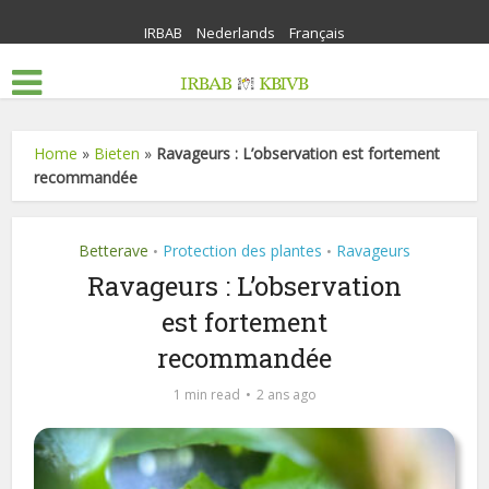
IRBAB
Nederlands
Français
Home
»
Bieten
»
Ravageurs : L’observation est fortement
recommandée
Betterave
Protection des plantes
Ravageurs
•
•
Ravageurs : L’observation
est fortement
recommandée
1 min read
2 ans ago