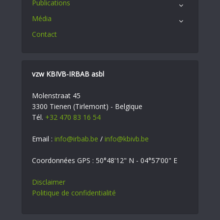
Publications
Média
Contact
vzw KBIVB-IRBAB asbl
Molenstraat 45
3300 Tienen (Tirlemont) - Belgique
Tél.
+32 470 83 16 54
Email :
info@irbab.be
/
info@kbivb.be
Coordonnées GPS : 50°48'12" N - 04°57'00" E
Disclaimer
Politique de confidentialité