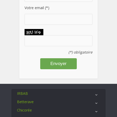
Votre email (*)
(*) obligatoire
IRBAB
Betterave
Chicorée