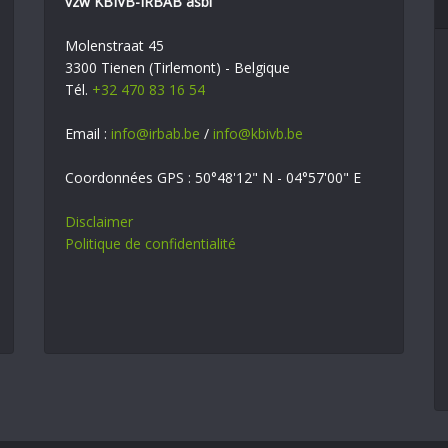
vzw KBIVB-IRBAB asbl
Molenstraat 45
3300 Tienen (Tirlemont) - Belgique
Tél.
+32 470 83 16 54
Email :
info@irbab.be
/
info@kbivb.be
Coordonnées GPS : 50°48'12" N - 04°57'00" E
Disclaimer
Politique de confidentialité