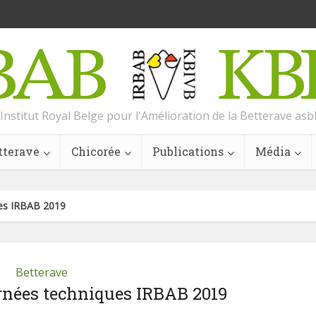
Institut Royal Belge pour l'Amélioration de la Betterave asb
tterave
Chicorée
Publications
Média
ues IRBAB 2019
Betterave
rnées techniques IRBAB 2019