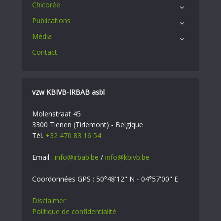
Chicorée
Publications
Média
Contact
vzw KBIVB-IRBAB asbl
Molenstraat 45
3300 Tienen (Tirlemont) - Belgique
Tél.
+32 470 83 16 54
Email :
info@irbab.be
/
info@kbivb.be
Coordonnées GPS : 50°48'12" N - 04°57'00" E
Disclaimer
Politique de confidentialité