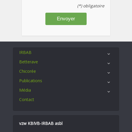
(*) obligatoire
IRBAB
Betterave
Chicorée
Publications
Média
Contact
vzw KBIVB-IRBAB asbl