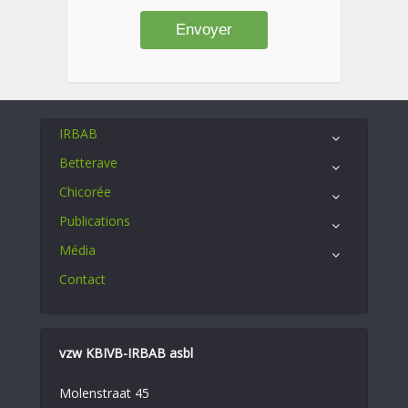
IRBAB
Betterave
Chicorée
Publications
Média
Contact
vzw KBIVB-IRBAB asbl
Molenstraat 45