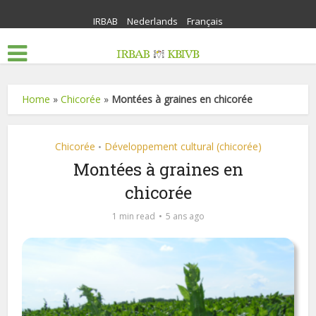
IRBAB
Nederlands
Français
Home
»
Chicorée
»
Montées à graines en chicorée
Chicorée
Développement cultural (chicorée)
•
Montées à graines en
chicorée
1 min read
5 ans ago