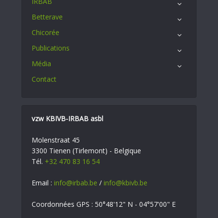
IRBAB
Betterave
Chicorée
Publications
Média
Contact
vzw KBIVB-IRBAB asbl
Molenstraat 45
3300 Tienen (Tirlemont) - Belgique
Tél.
+32 470 83 16 54
Email :
info@irbab.be
/
info@kbivb.be
Coordonnées GPS : 50°48'12" N - 04°57'00" E