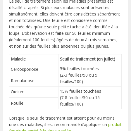
Le seuil de traitement
selon les maladies présentes est
détaillé ci-après. Si plusieurs maladies sont présentes
simultanément, elles doivent être considérées séparément
et non totalisées. Une feuille est considérée comme
touchée dès qu’une seule petite tache a été identifiée à la
loupe. L’observation est faite sur 50 feuilles minimum
(idéalement 100 feuilles) âgées de deux à trois semaines,
et non sur des feuilles plus anciennes ou plus jeunes.
Maladie
Seuil de traitement (en juillet)
5% feuilles touchées
Cercosporiose
(2-3 feuilles/50 ou 5
Ramulariose
feuilles/100)
15% feuilles touchées
Oïdium
(7-8 feuilles/50 ou 15
Rouille
feuilles/100)
Lorsque le seuil de traitement est atteint pour au moins
une des maladies, il est recommandé d’appliquer un
produit
fongicide agréé à la dose agréée
.