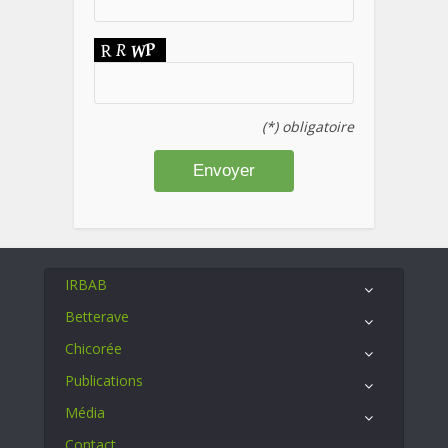
(*) obligatoire
IRBAB
Betterave
Chicorée
Publications
Média
Contact