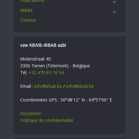
Publications
Média
Contact
vzw KBIVB-IRBAB asbl
Molenstraat 45
3300 Tienen (Tirlemont) - Belgique
Tél.
+32 470 83 16 54
Email :
info@irbab.be
/
info@kbivb.be
Coordonnées GPS : 50°48'12" N - 04°57'00" E
Disclaimer
Politique de confidentialité