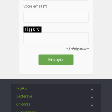
Votre email (*)
(*) obligatoire
IRBAB
Betterave
Chicorée