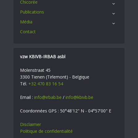
Chicorée
Publications
Média
Contact
vzw KBIVB-IRBAB asbl
Molenstraat 45
3300 Tienen (Tirlemont) - Belgique
Tél.
+32 470 83 16 54
Email :
info@irbab.be
/
info@kbivb.be
Coordonnées GPS : 50°48'12" N - 04°57'00" E
Disclaimer
Politique de confidentialité